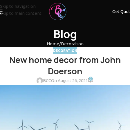
Skip to navigation
Get Quo
Skip to main content
Blog
Home
Decoration
DECORATION
New home decor from John
Doerson
0
BCC
On August 26, 2021